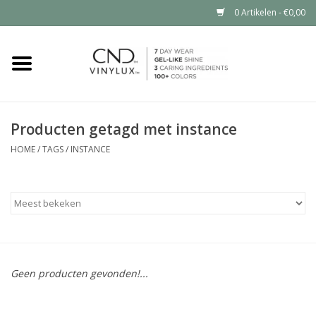
0 Artikelen - €0,00
Home
Shop nu
Producten getagd met instance
Nailart voor jou
HOME
/
TAGS
/
INSTANCE
CND™ in jouw salon?
Geen producten gevonden!...