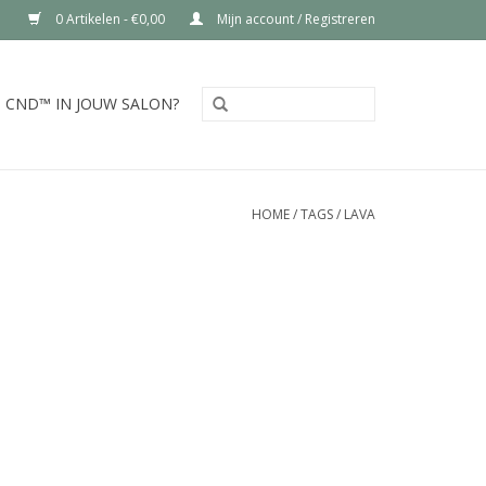
0 Artikelen - €0,00
Mijn account / Registreren
CND™ IN JOUW SALON?
HOME
/
TAGS
/
LAVA