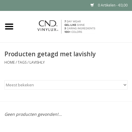
0 Artikelen - €0,00
Home
Shop nu
Producten getagd met lavishly
Nailart voor jou
HOME
/
TAGS
/
LAVISHLY
CND™ in jouw salon?
Geen producten gevonden!...