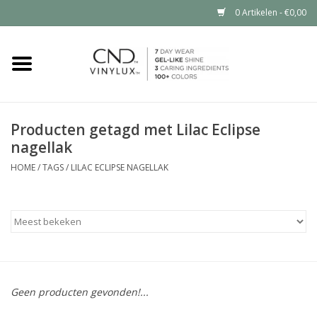
0 Artikelen - €0,00
Home
Shop nu
Producten getagd met Lilac Eclipse
nagellak
Nailart voor jou
HOME
/
TAGS
/
LILAC ECLIPSE NAGELLAK
CND™ in jouw salon?
Geen producten gevonden!...