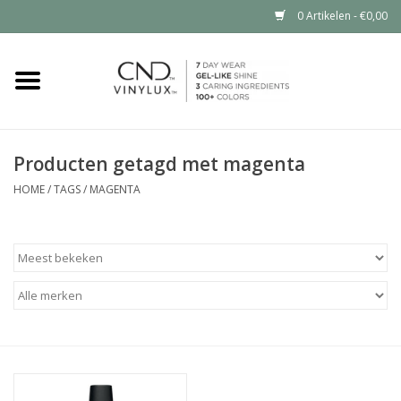
0 Artikelen - €0,00
Home
Shop nu
Producten getagd met magenta
Nailart voor jou
HOME
/
TAGS
/
MAGENTA
CND™ in jouw salon?