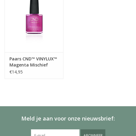
Paars CND™ VINYLUX™
Magenta Mischief
#209
€14,95
Meld je aan voor onze nieuwsbrief:
ABONNEER