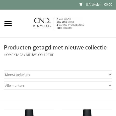
0 Artikelen - €0,00
Home
Shop nu
Producten getagd met nieuwe collectie
Nailart voor jou
HOME
/
TAGS
/
NIEUWE COLLECTIE
CND™ in jouw salon?