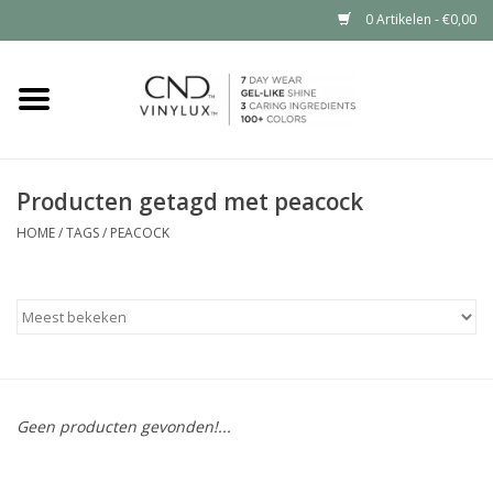
0 Artikelen - €0,00
Home
Shop nu
Producten getagd met peacock
Nailart voor jou
HOME
/
TAGS
/
PEACOCK
CND™ in jouw salon?
Geen producten gevonden!...