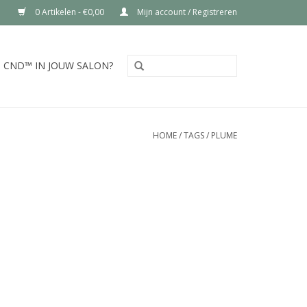
0 Artikelen - €0,00
Mijn account / Registreren
CND™ IN JOUW SALON?
HOME
/
TAGS
/
PLUME