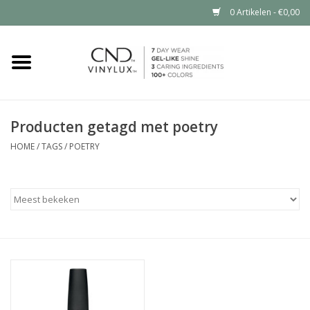
0 Artikelen - €0,00
Home
Shop nu
Producten getagd met poetry
Nailart voor jou
HOME
/
TAGS
/
POETRY
CND™ in jouw salon?