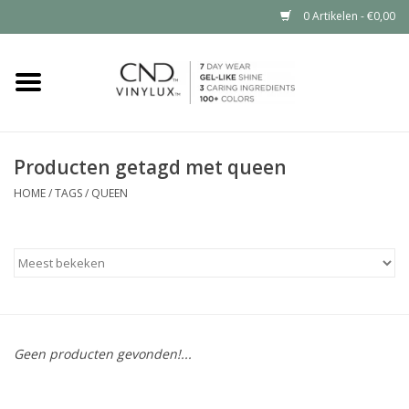
0 Artikelen - €0,00
Home
Shop nu
Producten getagd met queen
Nailart voor jou
HOME
/
TAGS
/
QUEEN
CND™ in jouw salon?
Geen producten gevonden!...