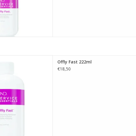
lde wijze jouw nagellak
Offly Fast 222ml
 AAN WINKELWAGEN
€18,50