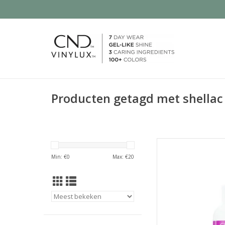
Producten getagd met shellac
Verwijdert op mi
Min: €
0
Max: €
20
TOEVOEGEN