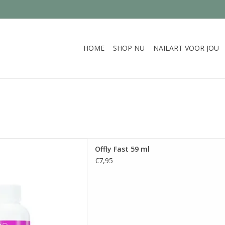
HOME
SHOP NU
NAILART VOOR JOU
lde wijze jouw nagellak
Offly Fast 59 ml
 AAN WINKELWAGEN
€7,95