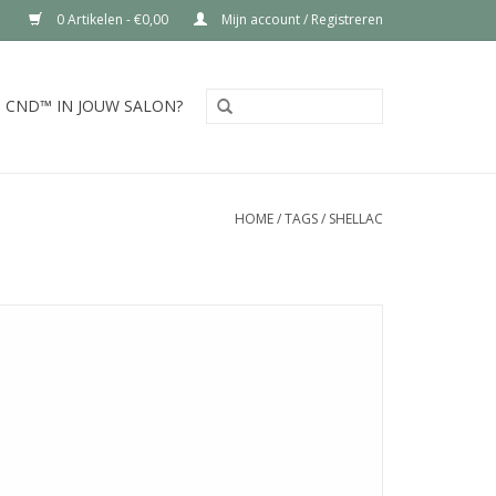
0 Artikelen - €0,00
Mijn account / Registreren
CND™ IN JOUW SALON?
HOME
/
TAGS
/
SHELLAC