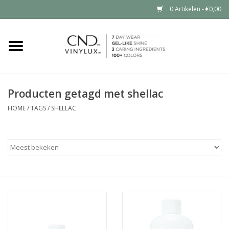
0 Artikelen - €0,00
Home
Shop nu
Producten getagd met shellac
Nailart voor jou
HOME
/
TAGS
/
SHELLAC
CND™ in jouw salon?