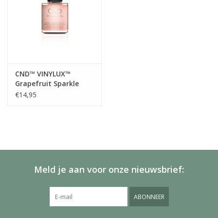
CND™ VINYLUX™
Grapefruit Sparkle
#118
€14,95
Meld je aan voor onze nieuwsbrief:
ABONNEER