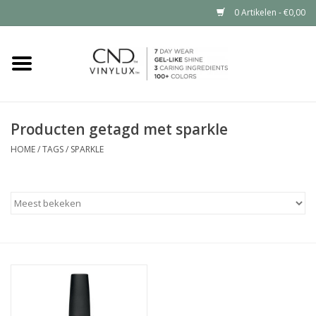
0 Artikelen - €0,00
Home
Shop nu
Producten getagd met sparkle
Nailart voor jou
HOME
/
TAGS
/
SPARKLE
CND™ in jouw salon?