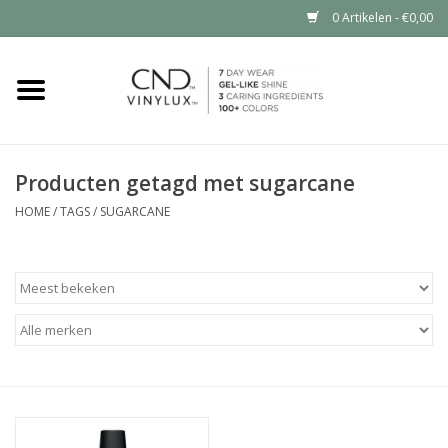
0 Artikelen - €0,00
Home
Shop nu
Producten getagd met sugarcane
Nailart voor jou
HOME
/
TAGS
/
SUGARCANE
CND™ in jouw salon?