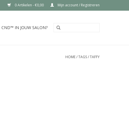
0 Artikelen - €0,00
Mijn account / Registreren
CND™ IN JOUW SALON?
HOME
/
TAGS
/
TAFFY