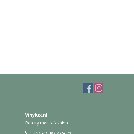
Vinylux.nl
Beauty meets fashion
+31 (0) 499 496672