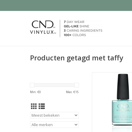
Producten getagd met taffy
een ijzige aqua-blauw
helderheid en frisheid
TOEVOEGEN AAN WI
Min: €
0
Max: €
15