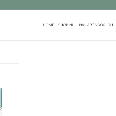
HOME
SHOP NU
NAILART VOOR JOU
e tint die
 uitstraalt
NKELWAGEN