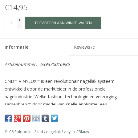
€14,95
+
TOEVOEGEN AAN WINKELWAGEN
-
Informatie
Reviews
(0)
Artikelnummer:
639370016986
CND™ VINYLUX™ is een revolutionair nagellak systeem
ontwikkeld door de marktleider in de professionele
nagelindustrie. Welke fashion, technologie en verzorging
samenbrengt door middel van snelle applicatie, een
houdbaarheid van 7 dagen+, verzorgende ingrediënten voor de
natuurlijke nagel zoals Jojoba olie, Vitamine E en Keratine en
meer dan 140 schitterende kleuren welke afgestemd zijn op de
#106
/
bloodline
/
cnd
/
nagellak
/
vinylux
/
Blauw
wereldwijde fashion industrie.