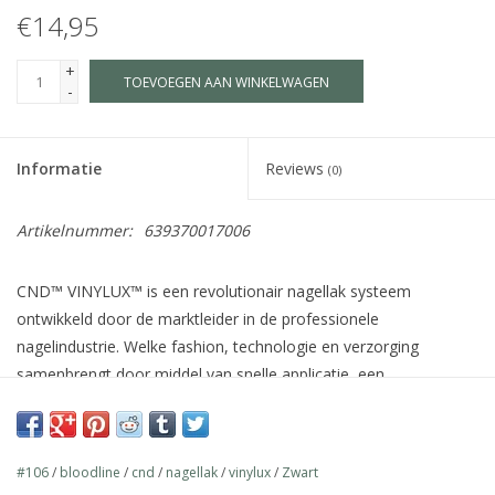
€14,95
+
TOEVOEGEN AAN WINKELWAGEN
-
Informatie
Reviews
(0)
Artikelnummer:
639370017006
CND™ VINYLUX™ is een revolutionair nagellak systeem
ontwikkeld door de marktleider in de professionele
nagelindustrie. Welke fashion, technologie en verzorging
samenbrengt door middel van snelle applicatie, een
houdbaarheid van 7 dagen+, verzorgende ingrediënten voor de
natuurlijke nagel zoals Jojoba olie, Vitamine E en Keratine en
meer dan 140 schitterende kleuren welke afgestemd zijn op de
#106
/
bloodline
/
cnd
/
nagellak
/
vinylux
/
Zwart
wereldwijde fashion industrie.