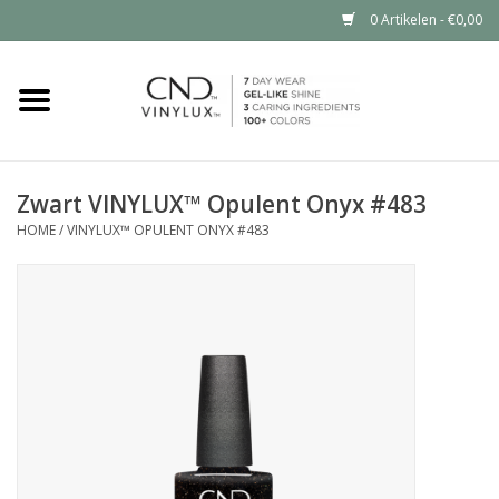
0 Artikelen - €0,00
Home
Shop nu
Zwart VINYLUX™ Opulent Onyx #483
HOME
/
VINYLUX™ OPULENT ONYX #483
Nailart voor jou
CND™ in jouw salon?