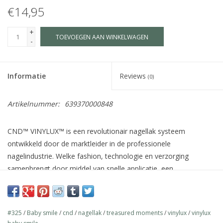
€14,95
+
TOEVOEGEN AAN WINKELWAGEN
-
Informatie
Reviews
(0)
Artikelnummer:
639370000848
CND™ VINYLUX™ is een revolutionair nagellak systeem
ontwikkeld door de marktleider in de professionele
nagelindustrie. Welke fashion, technologie en verzorging
samenbrengt door middel van snelle applicatie, een
houdbaarheid van 7 dagen+, verzorgende ingrediënten voor de
natuurlijke nagel zoals Jojoba olie, Vitamine E en Keratine en
meer dan 140 schitterende kleuren welke afgestemd zijn op de
#325
/
Baby smile
/
cnd
/
nagellak
/
treasured moments
/
vinylux
/
vinylux
wereldwijde fashion industrie.