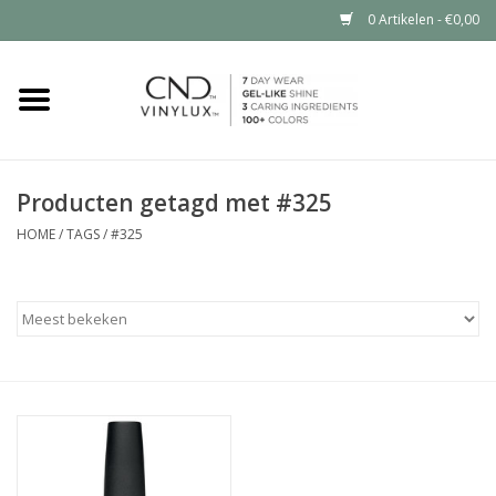
0 Artikelen - €0,00
Home
Shop nu
Producten getagd met #325
Nailart voor jou
HOME
/
TAGS
/
#325
CND™ in jouw salon?