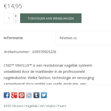
€14,95
+
TOEVOEGEN AAN WINKELWAGEN
-
Informatie
Reviews
(0)
Artikelnummer:
639370925226
CND™ VINYLUX™ is een revolutionair nagellak systeem
ontwikkeld door de marktleider in de professionele
nagelindustrie. Welke fashion, technologie en verzorging
samenbrengt door middel van snelle applicatie, een
houdbaarheid van 7 dagen+, verzorgende ingrediënten voor de
natuurlijke nagel zoals Jojoba olie, Vitamine E en Keratine en
meer dan 140 schitterende kleuren welke afgestemd zijn op de
#293
/
Brazen
/
nagellak
/
nd
/
vinylux
/
Paars
wereldwijde fashion industrie.