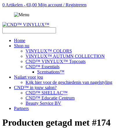
0 Artikelen - €0,00
Mijn account / Registreren
Home
Shop nu
VINYLUX™ COLORS
VINYLUX™ AUTUMN COLLECTION
CND™ VINYLUX™ Topcoats
CND™ Essentials
Scentsations™
Nailart voor jou
Kijk hier voor de geschiedenis van nagelstyling
CND™ in jouw salon?
CND™ SHELLAC™
CND™ Educatie Centrum
Beauty Service BV
Partners
Producten getagd met #174