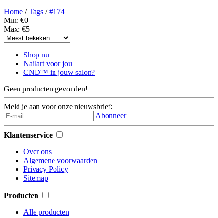
Home
/
Tags
/
#174
Min: €
0
Max: €
5
Shop nu
Nailart voor jou
CND™ in jouw salon?
Geen producten gevonden!...
Meld je aan voor onze nieuwsbrief:
Abonneer
Klantenservice
Over ons
Algemene voorwaarden
Privacy Policy
Sitemap
Producten
Alle producten